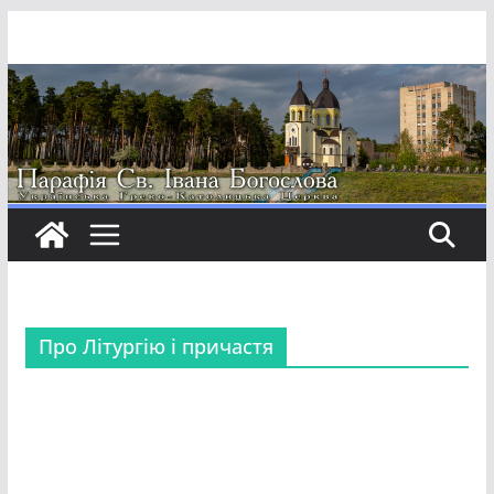
Перейти
до
вмісту
Про Літургію і причастя