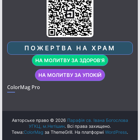
ПОЖЕРТВА НА ХРАМ
НА МОЛИТВУ ЗА ЗДОРОВ'Я
НА МОЛИТВУ ЗА УПОКІЙ
ColorMag Pro
Авторське право © 2026
Парафія св. Івана Богослова
УГКЦ, м.Нетішин
. Всі права захищено.
Тема:
ColorMag
за ThemeGrill. На платформі
WordPress
.