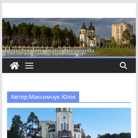
Перейти
до
вмісту
Автор:
Максимчук Юлія