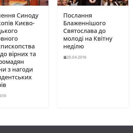
нення Синоду
Послання
опів Києво-
Блаженнішого
цького
Святослава до
овного
молоді на Квітну
єпископства
неділю
до вірних та
20.04.2019
громадян
ни з нагоди
идентських
ів
2019