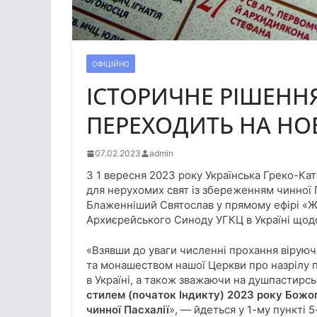
ОФІЦІЙНО
ІСТОРИЧНЕ РІШЕННЯ:
ПЕРЕХОДИТЬ НА НО
07.02.2023
admin
З 1 вересня 2023 року Українська Греко-Кат
для нерухомих свят із збереженням чинної П
Блаженніший Святослав у прямому ефірі «
Архиєрейського Синоду УГКЦ в Україні щод
«Взявши до уваги численні прохання віруюч
та монашеством нашої Церкви про назрілу 
в Україні, а також зважаючи на душпастирськ
стилем (початок Індикту) 2023 року Божо
чинної Пасхалії
», — йдеться у 1-му пункті 5