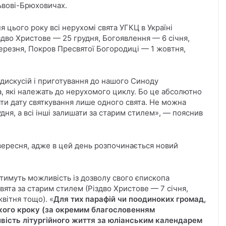
Львові-Брюховичах.
я цього року всі нерухомі свята УГКЦ в Україні
здво Христове — 25 грудня, Богоявлення — 6 січня,
ерезня, Покров Пресвятої Богородиці — 1 жовтня,
с дискусій і приготування до нашого Синоду
та, які належать до нерухомого циклу. Бо це абсолютно
ати дату святкування лише одного свята. Не можна
удня, а всі інші залишати за старим стилем», — пояснив
 вересня, адже в цей день розпочинається новий
матимуть можливість із дозволу свого єпископа
вята за старим стилем (Різдво Христове — 7 січня,
вітня тощо). «
Для тих парафій чи поодиноких громад,
акого кроку (за окремим благословенням
вість літургійного життя за юліанським календарем