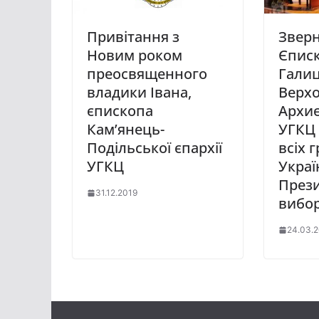
Привітання з
Звер
Новим роком
Єписк
преосвященного
Гали
владики Івана,
Верх
єпископа
Архи
Кам’янець-
УГКЦ 
Подільської єпархії
всіх 
УГКЦ
Украї
През
31.12.2019
вибор
24.03.