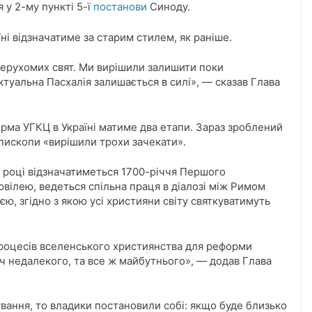
я у 2-му пункті 5-ї
постанови
Синоду.
аїні відзначатиме за старим стилем, як раніше.
ерухомих свят. Ми вирішили залишити поки
ктуальна Пасхалія залишається в силі», — сказав Глава
рма УГКЦ в Україні матиме два етапи. Зараз зроблений
пископи «вирішили трохи зачекати».
 році відзначатиметься 1700-річчя Першого
вілею, ведеться спільна праця в діалозі між Римом
, згідно з якою усі християни світу святкуватимуть
роцесів вселенського християнства для реформи
оч недалекого, та все ж майбутнього», — додав Глава
вання, то владики постановили собі: якщо буде близько