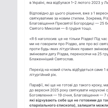
в Україні, яка відбулася 1–2 лютого 2023 у 
Відповідно до цього рішення, вже з 1 вересн
святкуватиме за новим стилем. Зокрема, Рі
Благовіщення Пресвятої Богородиці — 25 б
Святого Миколая — 6 грудня тощо.
«Я б наголосив: це не тільки Різдво! Під ча
ми не говорили про Різдво, але про всі свя
проти будь-яких літургійних правил змінюв
змінювати дату Різдва, переносячи на 25 гр
Блаженніший Святослав.
Перехід на новий стиль відбудеться саме 1
літургійний рік.
Парафії, які ще не готові до такого кроку, 
до вересня 2025 року святкувати нерухомі с
Богоявлення — 19 січня, Благовіщення — 7 к
які відчувають себе ще не готовими до т
єпархіального єпископа), залишити можли