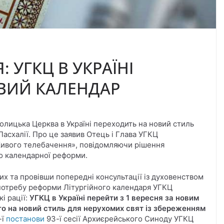
 УГКЦ В УКРАЇНІ
ВИЙ КАЛЕНДАР
олицька Церква в Україні переходить на новий стиль
асхалії. Про це заявив Отець і Глава УГКЦ
Живого телебачення», повідомляючи рішення
о календарної реформи.
их та провівши попередні консультації із духовенством
потребу реформи Літургійного календаря УГКЦ
і рації:
УГКЦ в Україні перейти з 1 вересня за новим
го на новий стиль для нерухомих свят із збереженням
-ї
постанови
93-ї сесії Архиєрейського Синоду УГКЦ