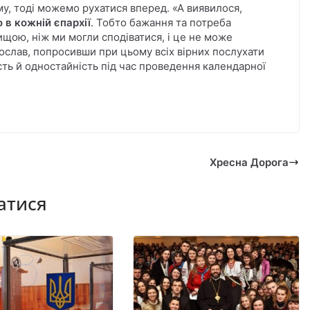
му, тоді можемо рухатися вперед. «А виявилося,
 в кожній єпархії
. Тобто бажання та потреба
щою, ніж ми могли сподіватися, і це не може
ослав, попросивши при цьому всіх вірних послухати
ість й одностайність під час проведення календарної
Хресна Дорога
атися