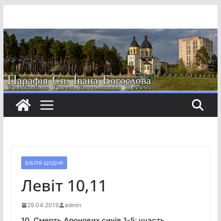
Перейти
до
вмісту
БІБЛІЯ ЩОДНЯ
Левіт 10,11
29.04.2019
admin
10. Смерть Аронових синів 1-5; участь