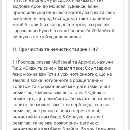
її з’їсти на святому місці, як я наказав.» 19 І
відповів Арон до Мойсея: «Дивись, вони
приносили сьогодні свою жертву за гріх та своє
всепалення перед Господом, і таке трапилося
мені! А коли б я сьогодні їв жертву за гріх, чи
гаразд воно було б в очах Господа?» 20 Мойсей
вислухав це та й задовольнився.
11. Про чистих та нечистих тварин 1-47
1 І Господь сказав Мойсеєві та Аронові, кажучи
їм: 2 «Скажіть синам Ізраїля таке: Ось тварини,
яких можна вам їсти з усіх чотириногих, що на
землі: 3 всяке чотириноге з розщепленим
копитом та з розколиною між ратицями, й що
реми-ґас, – можна вам його їсти. 4 Однак з-
поміж тих, що ремиґають або мають розколене
копито, не можна вам їсти: верблюда, хоч він
ремиґає, але ратиці в нього нерозколені;
нечистий він вам буде; 5 борсука, що хоч і
ремиґає, та не має розколених ратичок;
нечистий він вам буде; 6 зайця, бо хоч і ремиґає,