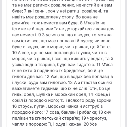
та не має ратичок розділених, нечистий він вам
буде; 7 ані свині, хоч у неї ратиці розділені, та
навіть має розщеплену стопу, бо вона не
ремиґає, тож нечиста вам буде. 8 М’яса їх не
їстимете й падлини їх не доторкайтесь: вони для
вас нечисті. 9 З усього ж, що в водах, те можна
вам їсти: все, що має поплавці й луску; чи воно
буде в водах, чи в морях, чи в річках, це й їжте.
10 А все, що не має поплавців і луски, чи то в
морях, чи в річках, і все, що кишить у водах, та й
усяка водна тварина, буде вам гидотою. 11 М’яса
їх не їжте й падлиною їх бридьтеся, бо й це
гидота для вас. 12 Усе, що в водах без поплавців
і луски, буде вам гидотою. 13 А з птаства ось які
вважатимете гидкими, що їх не слід їсти, бо це
гидь: орел, шуліка й морський орел, 14 кібець і
сокіл із породою його; 15 і всякого роду ворони;
16 струсь, пугач, морська чайка й ясттруб з
породою його; 17 сова, баклан і рибалка; 18 сич,
пелікан та єгипетський стерв’як; 19 чорногуз,
чапля з породою її, і одуд і кажан. 20 Усе