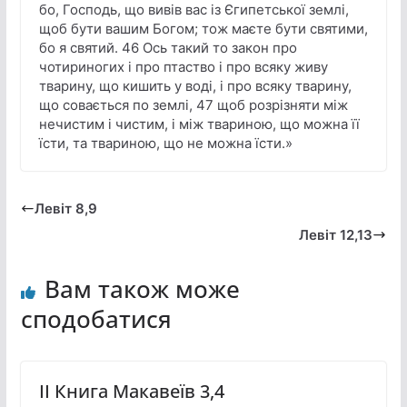
бо, Господь, що вивів вас із Єгипетської землі,
щоб бути вашим Богом; тож маєте бути святими,
бо я святий. 46 Ось такий то закон про
чотириногих і про птаство і про всяку живу
тварину, що кишить у воді, і про всяку тварину,
що совається по землі, 47 щоб розрізняти між
нечистим і чистим, і між твариною, що можна її
їсти, та твариною, що не можна їсти.»
Левіт 8,9
Левіт 12,13
Вам також може
сподобатися
ІІ Книга Макавеїв 3,4