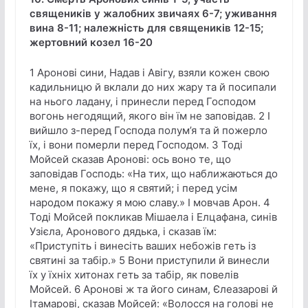
священиків у жалобних звичаях 6-7; уживання
вина 8-11; належність для священиків 12-15;
жертовний козел 16-20
1 Аронові сини, Надав і Авігу, взяли кожен свою
кадильницю й вклали до них жару та й посипали
на нього ладану, і принесли перед Господом
вогонь негодящий, якого він їм не заповідав. 2 І
вийшло з-перед Господа полум’я та й пожерло
їх, і вони померли перед Господом. 3 Тоді
Мойсей сказав Аронові: ось воно те, що
заповідав Господь: «На тих, що наближаються до
мене, я покажу, що я святий; і перед усім
народом покажу я мою славу.» І мовчав Арон. 4
Тоді Мойсей покликав Мішаела і Елцафана, синів
Узієла, Аронового дядька, і сказав їм:
«Приступіть і винесіть ваших небожів геть із
святині за табір.» 5 Вони приступили й винесли
їх у їхніх хитонах геть за табір, як повелів
Мойсей. 6 Аронові ж та його синам, Єлеазарові й
Ітамарові, сказав Мойсей: «Волосся на голові не