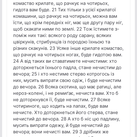
комаство крилате, що рачкує на чотирьох,
гидота вам буде. 21 Тих тільки з усієї крилатої
комашини, що рачкує на чотирьох, можна вам
їсти, що крім передніх ніг, має ще другу пару ніг,
щоб скакати ними по землі. 22 Тож їстимете з-
поміж них такі: всякого роду сарану, всяких
цвіркунів, стрибунців із породою їхньою та
різних скакунів. 23 Усяке інше крилате комаство,
що рачкує на чотирьох ногах, буде гидотою вам.
24 А від таких ви ставатимете нечистими: хто
доторкнеться їхнього падла, стане нечистим до
вечора; 25 і хто нестиме стерво котрогось із
них, мусить випрати свою одіж, і буде нечистим
до вечора. 26 Всяка скотина, що має ратиці, але
нероз-колені, і не ремиґає, нечиста вам. Хто б
не доторкнувся її, буде нечистим. 27 Всяке
чотириноге, що ходить на лапах, буде вам
нечисте. Хто доторкнеться його стерва, стане
нечистий до вечора. 28 А хто б ніс цю падлину,
мусить випрати одежу, й буде нечистий до
вечора; вони нечисті вам. 29 З дрібних же