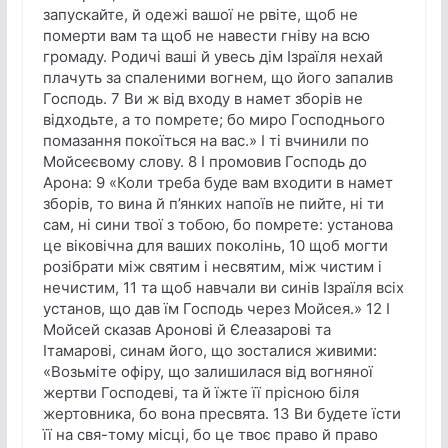
запускайте, й одежі вашої не рвіте, щоб не
померти вам та щоб не навести гніву на всю
громаду. Родичі ваші й увесь дім Ізраїля нехай
плачуть за спаленими вогнем, що його запалив
Господь. 7 Ви ж від входу в намет зборів не
відходьте, а то помрете; бо миро Господнього
помазання покоїться на вас.» І ті вчинили по
Мойсеєвому слову. 8 І промовив Господь до
Арона: 9 «Коли треба буде вам входити в намет
зборів, то вина й п’янких напоїв не пийте, ні ти
сам, ні сини твої з тобою, бо помрете: установа
це віковічна для ваших поколінь, 10 щоб могти
розібрати між святим і несвятим, між чистим і
нечистим, 11 та щоб навчали ви синів Ізраїля всіх
установ, що дав їм Господь через Мойсея.» 12 І
Мойсей сказав Аронові й Єлеазарові та
Ітамарові, синам його, що зосталися живими:
«Возьміте офіру, що залишилася від вогняної
жертви Господеві, та й їжте її прісною біля
жертовника, бо вона пресвята. 13 Ви будете їсти
її на свя-тому місці, бо це твоє право й право