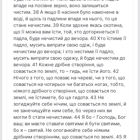
впаде на посівне зерно, воно залишиться
чистим. 38 А якщо б насіння було намочене в
воді, й щось із падлини впаде на нього, то це
стане нечистим. 39 Коли здохне якась скотина,
що її можна вам їсти, той, хто доторкнеться її
падла, буде нечистий до вечора. 40 Хто їстиме її
падло, мусить випрати свою одіж, і буде
нечистим до вечора; і хто нестиме її падло,
мусить випрати свою одежу, й буде нечистим до
вечора. 41 Кожне дрібне створіння, що
совається по землі, то – гидь, не їсти його. 42
Нічого з того, що повзає на череві, чи з того, що
совається на чотирьох чи багатьох ногах, тобто,
ніякого дрібного створіння, що совається по
землі, не їстимете, бо це гидота. 43 Не
зогиджуйте себе нічим, що совається по землі, й
не занечищуйте ним себе, бо через них ви
могли б стати нечистими. 44 Я бо – Господь, Бог
ваш; ви маєте ставати святими й бути святими,
бо я – святий. Не опоганюйте себе ніяким
дрібним створінням, що совається по землі. 45 Я