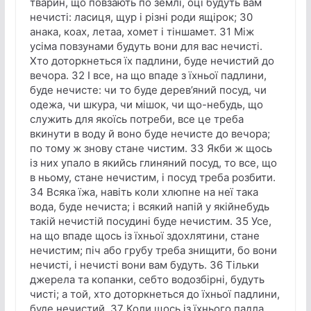
тварин, що повзають по землі, оці будуть вам
нечисті: ласиця, щур і різні роди ящірок; 30
анака, коах, летаа, хомет і тіншамет. 31 Між
усіма повзунами будуть вони для вас нечисті.
Хто доторкнеться їх падлини, буде нечистий до
вечора. 32 І все, на що впаде з їхньої падлини,
буде нечисте: чи то буде дерев’яний посуд, чи
одежа, чи шкура, чи мішок, чи що-небудь, що
служить для якоїсь потреби, все це треба
вкинути в воду й воно буде нечисте до вечора;
по тому ж знову стане чистим. 33 Якби ж щось
із них упало в якийсь глиняний посуд, то все, що
в ньому, стане нечистим, і посуд треба розбити.
34 Всяка їжа, навіть коли хлюпне на неї така
вода, буде нечиста; і всякий напій у якійнебудь
такій нечистій посудині буде нечистим. 35 Усе,
на що впаде щось із їхньої здохлятини, стане
нечистим; піч або грубу треба знищити, бо вони
нечисті, і нечисті вони вам будуть. 36 Тільки
джерела та копанки, себто водозбірні, будуть
чисті; а той, хто доторкнеться до їхньої падлини,
буде нечистий. 37 Коли щось із їхнього падла