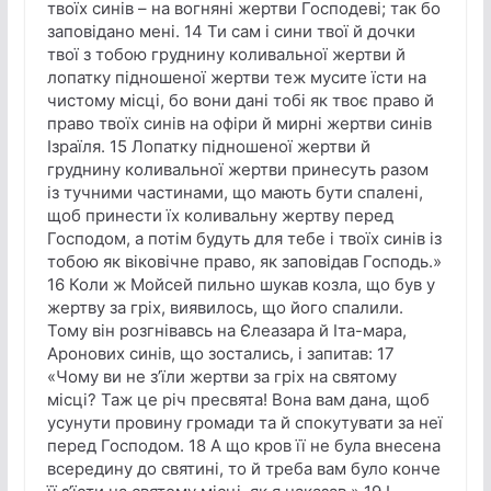
твоїх синів – на вогняні жертви Господеві; так бо
заповідано мені. 14 Ти сам і сини твої й дочки
твої з тобою груднину коливальної жертви й
лопатку підношеної жертви теж мусите їсти на
чистому місці, бо вони дані тобі як твоє право й
право твоїх синів на офіри й мирні жертви синів
Ізраїля. 15 Лопатку підношеної жертви й
груднину коливальної жертви принесуть разом
із тучними частинами, що мають бути спалені,
щоб принести їх коливальну жертву перед
Господом, а потім будуть для тебе і твоїх синів із
тобою як віковічне право, як заповідав Господь.»
16 Коли ж Мойсей пильно шукав козла, що був у
жертву за гріх, виявилось, що його спалили.
Тому він розгнівавсь на Єлеазара й Іта-мара,
Аронових синів, що зостались, і запитав: 17
«Чому ви не з’їли жертви за гріх на святому
місці? Таж це річ пресвята! Вона вам дана, щоб
усунути провину громади та й спокутувати за неї
перед Господом. 18 А що кров її не була внесена
всередину до святині, то й треба вам було конче