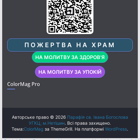
ПОЖЕРТВА НА ХРАМ
НА МОЛИТВУ ЗА ЗДОРОВ'Я
НА МОЛИТВУ ЗА УПОКІЙ
ColorMag Pro
Авторське право © 2026
Парафія св. Івана Богослова
УГКЦ, м.Нетішин
. Всі права захищено.
Тема:
ColorMag
за ThemeGrill. На платформі
WordPress
.