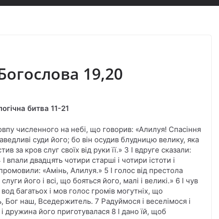
огослова 19,20
логічна битва 11-21
товпу численного на небі, що говорив: «Алилуя! Спасіння
праведливі суди його; бо він осудив блудницю велику, яка
в за кров слуг своїх від руки її.» 3 І вдруге сказали:
 4 І впали двадцять чотири старші і чотири істоти і
промовили: «Амінь, Алилуя.» 5 І голос від престола
луги його і всі, що бояться його, малі і великі.» 6 І чув
вод багатьох і мов голос громів могутніх, що
, Бог наш, Вседержитель. 7 Радуймося і веселімося і
і дружина його приготувалася 8 І дано їй, щоб