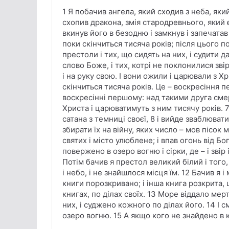
1 Я побачив ангела, який сходив з неба, який
схопив дракона, змія стародревнього, який є д
вкинув його в безодню і замкнув і запечатав
поки скінчиться тисяча років; після цього 
престоли і тих, що сидять на них, і судити да
слово Боже, і тих, котрі не поклонилися звір
і на руку свою. І вони ожили і царювали з Х
скінчиться тисяча років. Це – воскресіння 
воскресінні першому: над такими друга сме
Христа і царюватимуть з ним тисячу років. 
сатана з темниці своєї, 8 і вийде зваблювати
збирати їх на війну, яких число – мов пісок 
святих і місто улюблене; і впав огонь від Бог
повержено в озеро вогню і сірки, де – і звір 
Потім бачив я престол великий білий і того
і небо, і не знайшлося місця їм. 12 Бачив я 
книги порозкривано; і інша книга розкрита, 
книгах, по ділах своїх. 13 Море віддало мерт
них, і суджено кожного по ділах його. 14 І 
озеро вогню. 15 А якщо кого не знайдено в 