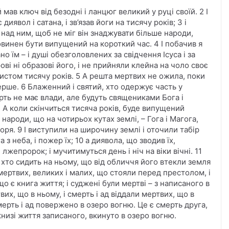
 мав ключ від безодні і ланцюг великий у руці своїй. 2 І
иявол і сатана, і зв’язав йоги на тисячу років; 3 і
 над ним, щоб не міг він знаджувати більше народи,
повинен бути випущений на короткий час. 4 І побачив я
но їм – і душі обезголовлених за свідчення Ісуса і за
ові ні образові його, і не прийняли клейна на чоло своє
ристом тисячу років. 5 А решта мертвих не ожила, поки
перше. 6 Блаженний і святий, хто одержує часть у
рть не має влади, але будуть священиками Бога і
7 А коли скінчиться тисяча років, буде випущений
 народи, що на чотирьох кутах землі, – Гога і Магога,
моря. 9 І виступили на широчину землі і оточили табір
а з неба, і пожер їх; 10 а диявола, що зводив їх,
і лжепророк; і мучитимуться день і ніч на віки вічні. 11
, хто сидить на ньому, що від обличчя його втекли земля
і мертвих, великих і малих, що стояли перед престолом, і
що є книга життя; і суджені були мертві – з написаного в
вих, що в ньому, і смерть і ад віддали мертвих, що в
смерть і ад повержено в озеро вогню. Це є смерть друга,
книзі життя записаного, вкинуто в озеро вогню.