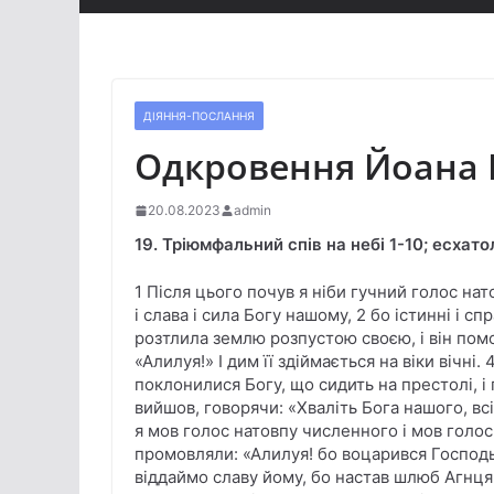
ДІЯННЯ-ПОСЛАННЯ
Одкровення Йоана Б
20.08.2023
admin
19. Тріюмфальний спів на небі 1-10; есхато
1 Після цього почув я ніби гучний голос на
і слава і сила Богу нашому, 2 бо істинні і с
розтлила землю розпустою своєю, і він помсти
«Алилуя!» І дим її здіймається на віки вічні.
поклонилися Богу, що сидить на престолі, і 
вийшов, говорячи: «Хваліть Бога нашого, всі с
я мов голос натовпу численного і мов голос 
промовляли: «Алилуя! бо воцарився Господь
віддаймо славу йому, бо настав шлюб Агнця 