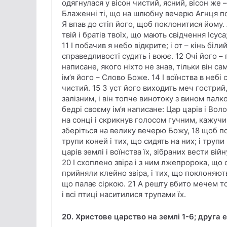
одягнулася у вісон чистий, ясний, вісон же –
Блаженні ті, що на шлюбну вечерю Агнця покл
Я впав до стіп його, щоб поклонитися йому. 
твій і братів твоїх, що мають свідчення Ісус
11 І побачив я небо відкрите; і от – кінь біли
справедливості судить і воює. 12 Очі його – 
написане, якого ніхто не знав, тільки він са
ім’я його – Слово Боже. 14 І воїнства в небі 
чистий. 15 З уст його виходить меч гострий
залізним, і він топче винотоку з вином палко
бедрі своєму ім’я написане: Цар царів і Вол
на сонці і скрикнув голосом гучним, кажучи 
зберіться на велику вечерю Божу, 18 щоб пої
трупи коней і тих, що сидять на них; і трупи вс
царів землі і воїнства їх, зібраних вести вій
20 І схоплено звіра і з ним лжепророка, що
прийняли клейно звіра, і тих, що поклоняют
що палає сіркою. 21 А решту вбито мечем тог
і всі птиці наситилися трупами їх.
20. Христове царство на землі 1-6; друга 