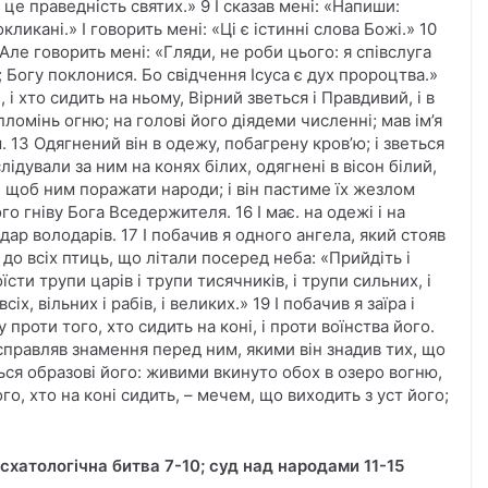
 це праведність святих.» 9 І сказав мені: «Напиши:
икані.» І говорить мені: «Ці є істинні слова Божі.» 10
Але говорить мені: «Гляди, не роби цього: я співслуга
а; Богу поклонися. Бо свідчення Ісуса є дух пророцтва.»
й, і хто сидить на ньому, Вірний зветься і Правдивий, і в
пломінь огню; на голові його діядеми численні; мав ім’я
м. 13 Одягнений він в одежу, побагрену кров’ю; і зветься
слідували за ним на конях білих, одягнені в вісон білий,
, щоб ним поражати народи; і він пастиме їх жезлом
го гніву Бога Вседержителя. 16 І має. на одежі і на
одар володарів. 17 І побачив я одного ангела, який стояв
до всіх птиць, що літали посеред неба: «Прийдіть і
сти трупи царів і трупи тисячників, і трупи сильних, і
іх, вільних і рабів, і великих.» 19 І побачив я заїра і
ну проти того, хто сидить на коні, і проти воїнства його.
 справляв знамення перед ним, якими він знадив тих, що
ься образові його: живими вкинуто обох в озеро вогню,
о, хто на коні сидить, – мечем, що виходить з уст його;
есхатологічна битва 7-10; суд над народами 11-15