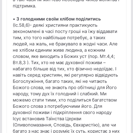
підтримка.
•
З голодними своїм хлібом поділитись
(Іс.58,6)- деякі християни практикують
зекономлені в часі посту гроші на їжу віддавати
тим, хто того найбільше потребує, а таких
людей, на жаль, не бракувало в жодні часи. Але
не хлібом єдиним живе людина, а кожним
словом, яке виходить з Божих уст (пор. Мт.4,4;
Вт.8,3 ). Тих, хто не має духовної поживи –
набагато більше від тих, хто фізично недоїдає. І
навіть серед християн, які регулярно відвідують
Богослужіння, багато таких, які не читають
Божого слова, не знають про обітниці для Його
народу, тому дух їх голодний і слабкий. Ми
можемо стати тими, хто поділиться багатством
Божого слова з потребуючими його. Для
духовної поживи і підкріплення свого народу
Ісус встановив Таїнства Церкви
(Оливопомазання, Сповідь, Євхаристію), але чи
багато з нас знає і розуміє їх суть, користає з них