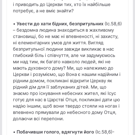
і приводить до Церкви тих, хто їх найбільше
потребує, а не вміє знайти?
•
Увести до хати бідних, безпритульних
(Іс.58,6)
– бездомна людина знаходиться в жахливому
становищі, бо не має ні впевненості, ні захисту,
ні елементарних умов для життя. Вигляд
безпритульної людини завжди викликає в нас
глибокий біль і співчуття, але чи задумуємось
ми над тим, як багато навколо людей, які не
мають духовного дому? Ми, що належимо до
Церкви і розуміємо, що Вона є нашим надійним і
рідним домом, покликані відкрити Церкву як
рідний дім для її заблуканих дітей. Ми, що
знаємо про існування небесних жител, які Ісус
готує для нас в Царстві Отця, покликані дати цю
надію іншим, щоб вони твердо стояли на ногах і
впевнено прямували до небесного дому Отця,
долаючи всі перепони.
•
Побачивши голого, вдягнути його
(Іс.58,6)-