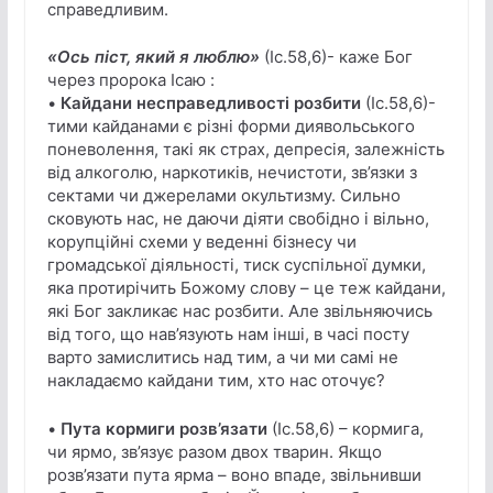
справедливим.
«Ось піст, який я люблю»
(Іс.58,6)- каже Бог
через пророка Ісаю :
•
Кайдани несправедливості розбити
(Іс.58,6)-
тими кайданами є різні форми диявольського
поневолення, такі як страх, депресія, залежність
від алкоголю, наркотиків, нечистоти, зв’язки з
сектами чи джерелами окультизму. Сильно
сковують нас, не даючи діяти свобідно і вільно,
корупційні схеми у веденні бізнесу чи
громадської діяльності, тиск суспільної думки,
яка протирічить Божому слову – це теж кайдани,
які Бог закликає нас розбити. Але звільняючись
від того, що нав’язують нам інші, в часі посту
варто замислитись над тим, а чи ми самі не
накладаємо кайдани тим, хто нас оточує?
•
Пута кормиги розв’язати
(Іс.58,6) – кормига,
чи ярмо, зв’язує разом двох тварин. Якщо
розв’язати пута ярма – воно впаде, звільнивши