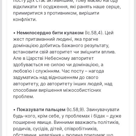
посту дух стає активнішим, тому маємо нагоду
відкликати ті осудження, які ранять наше серце,
примиритися з противником, вирішити
конфлікти.
•
Немилосердно бити кулаком
(Іс.58,4). Цей
жест притаманний людині, яка прагне
домінацією добитись бажаного результату,
встановити свій авторитет чи зміцнити вплив.
Але в Царстві Небесному авторитет
здобувається не силою чи домінацією, а
любов’ю і служінням. Час посту – нагода
задуматись над відношенням до свого
авторитету, до авторитету інших людей, над
способами вирішення міжособистісних
проблем.
•
Показувати пальцем
(Іс.58,9). Звинувачувати
будь-кого, крім себе, у проблемах і бідах – дуже
поширене явище. Винними вважають політиків,
родичів, сусідів, дітей, співробітників,
обставини, невезіння – людина придумає що