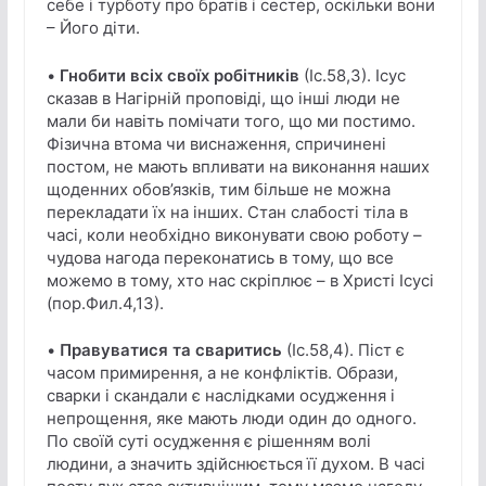
себе і турботу про братів і сестер, оскільки вони
– Його діти.
•
Гнобити всіх своїх робітників
(Іс.58,3). Ісус
сказав в Нагірній проповіді, що інші люди не
мали би навіть помічати того, що ми постимо.
Фізична втома чи виснаження, спричинені
постом, не мають впливати на виконання наших
щоденних обов’язків, тим більше не можна
перекладати їх на інших. Стан слабості тіла в
часі, коли необхідно виконувати свою роботу –
чудова нагода переконатись в тому, що все
можемо в тому, хто нас скріплює – в Христі Ісусі
(пор.Фил.4,13).
•
Правуватися та сваритись
(Іс.58,4). Піст є
часом примирення, а не конфліктів. Образи,
сварки і скандали є наслідками осудження і
непрощення, яке мають люди один до одного.
По своїй суті осудження є рішенням волі
людини, а значить здійснюється її духом. В часі