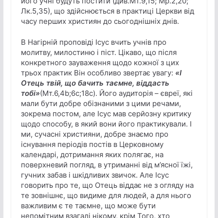
його учні будуть постити (див.Мт.9,15; Мр.2,20;
Лк.5,35), що здійснюється в практиці Церкви від
часу перших християн до сьогоднішніх днів.
В Нагірній проповіді Ісус вчить учнів про
молитву, милостиню і піст. Цікаво, що після
конкретного зауваження щодо кожної з цих
трьох практик Він особливо звертає увагу:
«І
Отець твій, що бачить таємне, віддасть
тобі»
(Мт.6,4b;6c;18c). Його аудиторія – євреї, які
мали бути добре обізнаними з цими речами,
зокрема постом, але Ісус мав серйозну критику
щодо способу, в який вони його практикували. І
ми, сучасні християни, добре знаємо про
існування періодів постів в Церковному
календарі, дотримання яких полягає, на
поверхневий погляд, в утриманні від м’ясної їжі,
гучних забав і шкідливих звичок. Але Ісус
говорить про те, що Отець віддає не з огляду на
те зовнішнє, що видиме для людей, а для нього
важливим є те таємне, що може бути
непомітним взагалі нікому, крім Того, хто