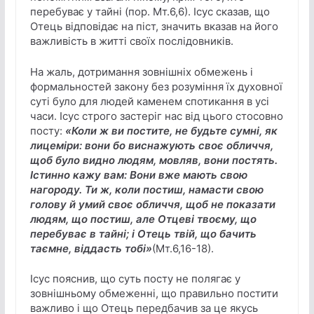
перебуває у тайні (пор. Мт.6,6). Ісус сказав, що
Отець відповідає на піст, значить вказав на його
важливість в житті своїх послідовників.
На жаль, дотримання зовнішніх обмежень і
формальностей закону без розуміння їх духовної
суті було для людей каменем спотикання в усі
часи. Ісус строго застеріг нас від цього стосовно
посту:
«Коли ж ви постите, не будьте сумні, як
лицеміри: вони бо виснажують своє обличчя,
щоб було видно людям, мовляв, вони постять.
Істинно кажу вам: Вони вже мають свою
нагороду. Ти ж, коли постиш, намасти свою
голову й умий своє обличчя, щоб не показати
людям, що постиш, але Отцеві твоєму, що
перебуває в тайні; і Отець твій, що бачить
таємне, віддасть тобі»
(Мт.6,16-18).
Ісус пояснив, що суть посту не полягає у
зовнішньому обмеженні, що правильно постити
важливо і що Отець передбачив за це якусь