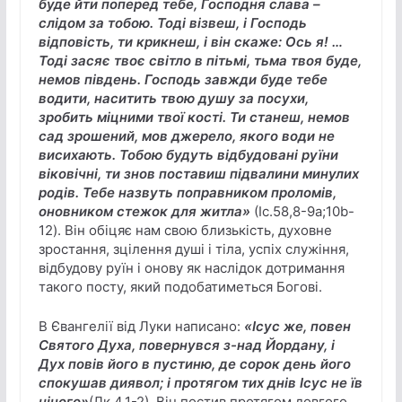
буде йти поперед тебе, Господня слава –
слідом за тобою. Тоді візвеш, і Господь
відповість, ти крикнеш, і він скаже: Ось я! …
Тоді засяє твоє світло в пітьмі, тьма твоя буде,
немов південь. Господь завжди буде тебе
водити, наситить твою душу за посухи,
зробить міцними твої кості. Ти станеш, немов
сад зрошений, мов джерело, якого води не
висихають. Тобою будуть відбудовані руїни
віковічні, ти знов поставиш підвалини минулих
родів. Тебе назвуть поправником проломів,
оновником стежок для житла»
(Іс.58,8-9а;10b-
12). Він обіцяє нам свою близькість, духовне
зростання, зцілення душі і тіла, успіх служіння,
відбудову руїн і онову як наслідок дотримання
такого посту, який подобатиметься Богові.
В Євангелії від Луки написано:
«Ісус же, повен
Святого Духа, повернувся з-над Йордану, і
Дух повів його в пустиню, де сорок день його
спокушав диявол; і протягом тих днів Ісус не їв
нічого»
(Лк.4,1-2). Він постив протягом довгого