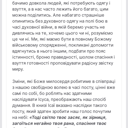
бачимо довкола людей, які потребують одягу і
взуття, а в нас часто лежить його багато, цим
можна поділитись. Але набагато страшніше
опинитись без духовного одягу на полі бою в
часі духовної війни, в якій беремо участь не
дивлячись на те, хочемо цього чи ні, розуміємо
це чи ні. Ми, які маємо бути в повному Божому
військовому спорядженні, покликані допомогти
вдягнутись в нього іншим, подбати про пояс
істинності, броню праведності, шолом спасіння і
взуття готовності проповідувати радісну звістку
миру.
Зміни, які Боже милосердя робитиме в співпраці
з нашою свобідною волею в часі посту, цінні вже
самі по собі, бо роблять нас здатними
наслідувати Ісуса, преображають наш спосіб
думання. В книзі Ісаї вказано наслідки такого
посту, який здатен зробити наш голос почутим
на небі:
«Тоді світло твоє засяє, як зірниця,
загоїться негайно твоя рана, спасіння твоє