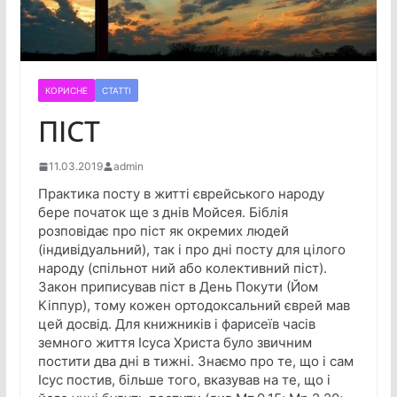
КОРИСНЕ
СТАТТІ
ПІСТ
11.03.2019
admin
Практика посту в житті єврейського народу
бере початок ще з днів Мойсея. Біблія
розповідає про піст як окремих людей
(індивідуальний), так і про дні посту для цілого
народу (спільнот ний або колективний піст).
Закон приписував піст в День Покути (Йом
Кіппур), тому кожен ортодоксальний єврей мав
цей досвід. Для книжників і фарисеїв часів
земного життя Ісуса Христа було звичним
постити два дні в тижні. Знаємо про те, що і сам
Ісус постив, більше того, вказував на те, що і