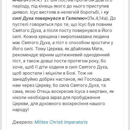
періоду, під кінець якого до нього приступив
диявол. Ісус вистояв в нелегкій боротьбі, і
«у
силі Духа повернувся в Галилею»
(Лк.4,14а). До
пустелі говориться про те, що Ісус був повним
Святого Духа, а після посту повернувся в Його
силі. Кожна хрещена і миропомазана людина
має Святого Духа, а піст є способом зростати у
Його силі. Тому Церква, як дбайлива Мати,
рекомендує вірним щотижневий одноденний
піст, а також довші пости протягом року, бо
хоче, щоб її діти ходили в силі Святого Духа,
щоб зростали і міцніли в Бозі. Тож не
занедбуймо добрих настанов, які Господь дає
нам через Церкву, бо сила Святого Духа, та
сама, якою Отець воскресив Ісуса з мертвих, як
ніколи необхідна зараз для пробудження
Церкви, для духовного воскресіння нашого
народу!
Джерело:
Milites Christi Imperatoris