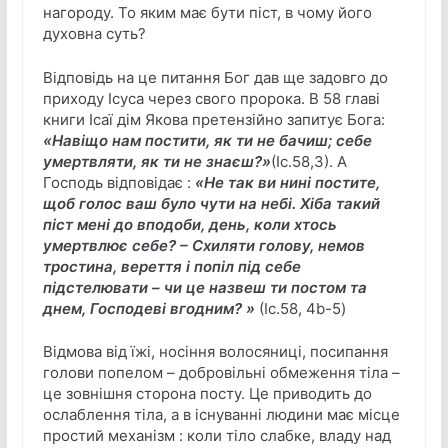
нагороду. То яким має бути піст, в чому його
духовна суть?
Відповідь на це питання Бог дав ще задовго до
приходу Ісуса через свого пророка. В 58 главі
книги Ісаї дім Якова претензійно запитує Бога:
«Навіщо нам постити, як ти не бачиш; себе
умертвляти, як ти не знаєш?»
(Іс.58,3). А
Господь відповідає :
«Не так ви нині постите,
щоб голос ваш було чути на небі. Хіба такий
піст мені до вподоби, день, коли хтось
умертвлює себе? – Схиляти голову, немов
тростина, вереття і попіл під себе
підстелювати – чи це назвеш ти постом та
днем, Господеві вгодним? »
(Іс.58, 4b-5)
Відмова від їжі, носіння волосяниці, посипання
голови попелом – добровільні обмеження тіла –
це зовнішня сторона посту. Це приводить до
ослаблення тіла, а в існуванні людини має місце
простий механізм : коли тіло слабке, владу над