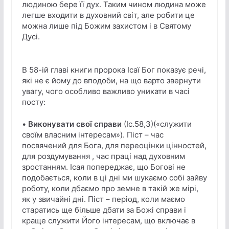
людиною бере її дух. Таким чином людина може
легше входити в духовний світ, але робити це
можна лише під Божим захистом і в Святому
Дусі.
В 58-ій главі книги пророка Ісаї Бог показує речі,
які не є йому до вподоби, на що варто звернути
увагу, чого особливо важливо уникати в часі
посту:
•
Виконувати свої справи
(Іс.58,3)(«служити
своїм власним інтересам»). Піст – час
посвячений для Бога, для переоцінки цінностей,
для роздумування , час праці над духовним
зростанням. Ісая попереджає, що Богові не
подобається, коли в ці дні ми шукаємо собі зайву
роботу, коли дбаємо про земне в такій же мірі,
як у звичайні дні. Піст – період, коли маємо
старатись ще більше дбати за Божі справи і
краще служити Його інтересам, що включає в