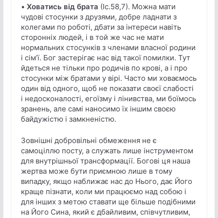
•
Ховатись від брата
(Іс.58,7). Можна мати
чудові стосунки з друзями, добре ладнати з
колегами по роботі, дбати за інтереси навіть
сторонніх людей, і в той же час не мати
нормальних стосунків з членами власної родини
і сім’ї. Бог застерігає нас від такої помилки. Тут
йдеться не тільки про родичів по крові, а і про
стосунки між братами у вірі. Часто ми ховаємось
один від одного, щоб не показати своєї слабості
і недосконалості, егоїзму і лінивства, ми боїмось
зранень, але самі наносимо їх іншим своєю
байдужістю і замкненістю.
Зовнішні добровільні обмеження не є
самоціллю посту, а служать лише інструментом
для внутрішньої трансформації. Богові ця наша
жертва може бути приємною лише в тому
випадку, якщо наближає нас до Нього, дає Його
краще пізнати, коли ми працюємо над собою і
для інших з метою ставати ще більше подібними
на Його Сина, який є дбайливим, співчутливим,