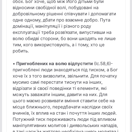
обох. Бог хоче, щоб між Його дітьми були
відносини свобідної волі, побудовані на
добровільному рішенні співчувати і допомагати
одне одному, дбати про взаємне добро. Пута
домінації, маніпуляції і різного роду
експлуатації треба розв’язати, випустивши на
волю обидві сторони, бо вони шкодять не лише
тим, кого використовують, а і тому, хто це
робить.
•
Пригноблених на волю відпустити
(Іс.58,6)-
пригноблені люди знаходяться під тиском, а Бог
хоче їх з того визволити, звільнити. Для початку
мусимо самі перестати тиснути на інших,
відрізати зі своєї поведінки ті елементи, які
можуть заважати іншим, давити на них. Для
цього маємо розвивати вміння ставити себе на
місце ближнього, передбачати наслідки своїх
вчинків, їх вплив на стан і почуття інших людей.
Потужний тиск переживають люди під впливом
маніпулятивних молитов і диявольських нападів,
в такі часи їм життєво необхідна чиясь молитва і