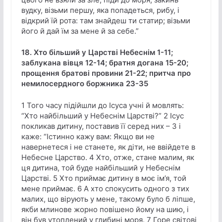
вудку, візьми першу, яка попадеться, рибу, і
відкрий їй рота: там знайдеш ти статир; візьми
його й дай їм за мене й за себе.”
18. Хто більший у Царстві Небеснім 1-11;
заблукана вівця 12-14; братня догана 15-20;
прощення братові провини 21-22; притча про
немилосердного боржника 23-35
1 Того часу підійшли до Ісуса учні й мовлять:
“Хто найбільший у Небеснім Царстві?” 2 Ісус
покликав дитину, поставив її серед них – 3 і
каже: “Істинно кажу вам: Якщо ви не
навернетеся і не станете, як діти, не ввійдете в
Небесне Царство. 4 Хто, отже, стане малим, як
ця дитина, той буде найбільший у Небеснім
Царстві. 5 Хто приймає дитину в моє ім’я, той
мене приймає. 6 А хто спокусить одного з тих
малих, що вірують у мене, такому було б ліпше,
якби млинове жорно повішено йому на шию, і
він був утоплений у глибині моря. 7 Горе світові