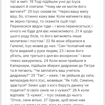
тієї ж миті. 19 Тоді підійшли учні до Ісуса
насамоті й спитали: “Чому ми не могли його
вигнати?” 20 Ісус сказав їм: “Через вашу малу
віру; бо, істинно кажу вам: Коли матимете віру,
як зерно гірчиці, то скажете оцій горі:
Перенесися звідси туди – і вона перенесеться; і
нічого не буде для вас неможливого. 21 А щодо
цього роду бісів, то його виганяють лише
молитвою і постом.” 22 Як вони зібралися в
Галилеї, Ісус мовив до них: “Син Чоловічий має
бути виданий у руки людям, 23 і вони його
уб’ють, але третього дня він воскресне.” І вони
тяжко зажурились. 24 Коли вони прийшли в
Капернаум, підійшли збирачі дидрахми до Петра
та й питають: “Чи заплатить ваш учитель
дидрахму?” 25 “Так”, – каже. І як увійшов до хати,
випередив його Ісус, мовивши: “Як тобі, Симоне,
здається? Земні царі з кого беруть данину чи
податок? Із своїх синів чи з чужих?” 26 А коли
відповів: “З чужих”, – Ісус сказав до нього:
“Отож, сини вільні. 27 Однак, щоб вони нам
цього не взяли за зле, піди до моря, закинь