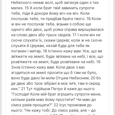
Небесного немає волі, щоб загинув один з тих
малих. 15 А коли брат твій завинить супроти
тебе, піди й докори йому віч-на-віч. Коли
послухає тебе, ти придбав брата твого. 16 Коли
ж він не послухає тебе, візьми з собою ще
одного або двох, щоб усяка справа вирішувалася
на слово двох або трьох свідків. 17 І коли він не
схоче слухати їх, скажи Церкві; коли ж не схоче
слухати й Церкви, нехай буде для тебе як
поганин і митар. 18 Істинно кажу вам: Усе, що ви
зв’яжете на землі, буде зв’язане на небі, і все, що
розв’яжете на землі, буде розв’язане на небі. 19
Знов істинно кажу вам: Коли двоє з вас
згодиться на землі просити що б там не було,
воно буде дано їм моїм Отцем Небесним; 20 бо
де двоє або троє зібрані в моє ім’я, там я серед
них.” 21 Тут підійшов Петро й каже до нього:
“Господи! Коли мій брат згрішить супроти мене,
скільки разів маю йому простити? Чи маю до
сімох разів прощати?” 22 Ісус промовив до
нього: “Не кажу тобі: До сімох разів, але – до