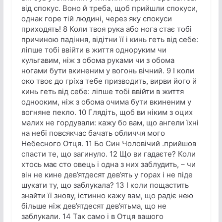
від спокус. Воно й треба, щоб прийшли спокуси,
однак горе тій людині, через яку спокуси
приходять! 8 Коли твоя рука або нога стає тобі
причиною падіння, відітни її і кинь геть від себе:
ліпше тобі ввійти в життя одноруким чи
кульгавим, ніж з обома руками чи з обома
ногами бути вкиненим у вогонь вічний. 9 І коли
око твоє до гріха тебе призводить, вирви його й
кинь геть від себе: ліпше тобі ввійти в життя
однооким, ніж з обома очима бути вкиненим у
вогняне пекло. 10 Глядіть, щоб ви ніким з оцих
малих не гордували: кажу бо вам, що ангели їхні
на небі повсякчас бачать обличчя мого
Небесного Отця. 11 Бо Син Чоловічий .прийшов
спасти те, що загинуло. 12 Що ви гадаєте? Коли
хтось має сто овець і одна з них заблудить, – чи
він не кине дев’ятдесят дев’ять у горах і не піде
шукати ту, що заблукала? 13 І коли пощастить
знайти її знову, істинно кажу вам, що радіє нею
більше ніж дев’ятдесят дев’ятьма, що не
заблукали. 14 Так само і в Отця вашого