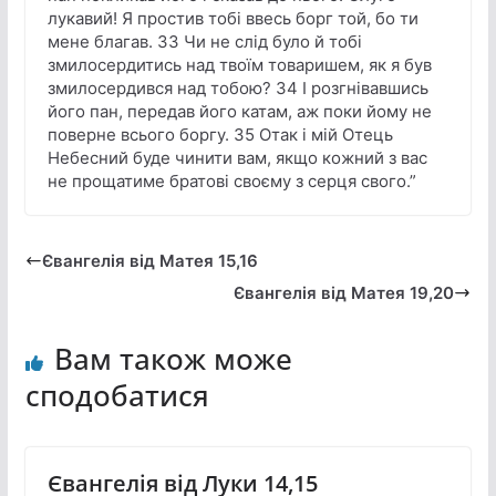
лукавий! Я простив тобі ввесь борг той, бо ти
мене благав. 33 Чи не слід було й тобі
змилосердитись над твоїм товаришем, як я був
змилосердився над тобою? 34 І розгнівавшись
його пан, передав його катам, аж поки йому не
поверне всього боргу. 35 Отак і мій Отець
Небесний буде чинити вам, якщо кожний з вас
не прощатиме братові своєму з серця свого.”
Євангелія від Матея 15,16
Євангелія від Матея 19,20
Вам також може
сподобатися
Євангелія від Луки 14,15