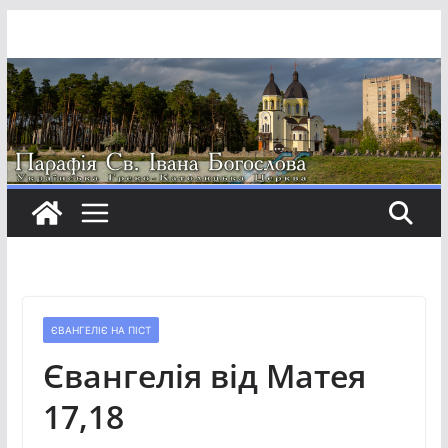
Перейти
до
вмісту
ЄВАНГЕЛІЄ НА ПІСТ
Євангелія від Матея
17,18