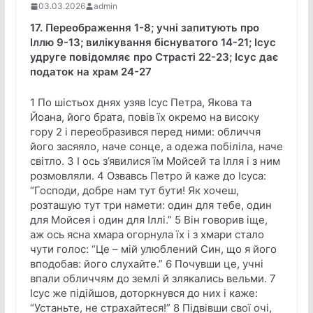
03.03.2026
admin
17. Переображення 1-8; учні запитують про
Іллю 9-13; вилікування біснуватого 14-21; Ісус
удруге повідомляє про Страсті 22-23; Ісус дає
податок на храм 24-27
1 По шістьох днях узяв Ісус Петра, Якова та
Йоана, його брата, повів їх окремо на високу
гору 2 і переобразився перед ними: обличчя
його засяяло, наче сонце, а одежа побіліла, наче
світло. 3 І ось з’явилися їм Мойсей та Ілля і з ним
розмовляли. 4 Озвавсь Петро й каже до Ісуса:
“Господи, добре нам тут бути! Як хочеш,
розташую тут три намети: один для тебе, один
для Мойсея і один для Іллі.” 5 Він говорив іще,
аж ось ясна хмара огорнула їх і з хмари стало
чути голос: “Це – мій улюблений Син, що я його
вподобав: його слухайте.” 6 Почувши це, учні
впали обличчям до землі й злякались вельми. 7
Ісус же підійшов, доторкнувся до них і каже:
“Устаньте, не страхайтеся!” 8 Підвівши свої очі,