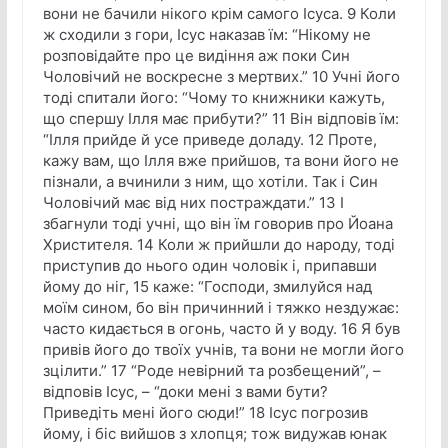
вони не бачили нікого крім самого Ісуса. 9 Коли
ж сходили з гори, Ісус наказав їм: “Нікому не
розповідайте про це видіння аж поки Син
Чоловічий не воскресне з мертвих.” 10 Учні його
тоді спитали його: “Чому то книжники кажуть,
що спершу Ілля має прибути?” 11 Він відповів їм:
“Ілля прийде й усе приведе доладу. 12 Проте,
кажу вам, що Ілля вже прийшов, та вони його не
пізнали, а вчинили з ним, що хотіли. Так і Син
Чоловічий має від них постраждати.” 13 І
збагнули тоді учні, що він їм говорив про Йоана
Христителя. 14 Коли ж прийшли до народу, тоді
приступив до нього один чоловік і, припавши
йому до ніг, 15 каже: “Господи, змилуйся над
моїм сином, бо він причинний і тяжко нездужає:
часто кидається в огонь, часто й у воду. 16 Я був
привів його до твоїх учнів, та вони не могли його
зцілити.” 17 “Роде невірний та розбещений”, –
відповів Ісус, – “доки мені з вами бути?
Приведіть мені його сюди!” 18 Ісус погрозив
йому, і біс вийшов з хлопця; тож видужав юнак