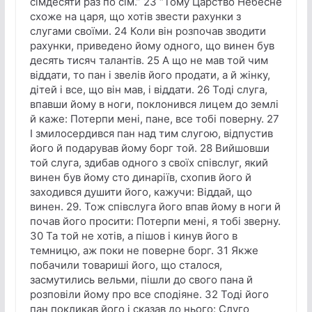
сімдесяти раз по сім.” 23 “Тому Царство Небесне
схоже на царя, що хотів звести рахунки з
слугами своїми. 24 Коли він розпочав зводити
рахунки, приведено йому одного, що винен був
десять тисяч талантів. 25 А що не мав той чим
віддати, то пан і звелів його продати, а й жінку,
дітей і все, що він мав, і віддати. 26 Тоді слуга,
впавши йому в ноги, поклонився лицем до землі
й каже: Потерпи мені, пане, все тобі поверну. 27
І змилосердився пан над тим слугою, відпустив
його й подарував йому борг той. 28 Вийшовши
той слуга, здибав одного з своїх співслуг, який
винен був йому сто динаріїв, схопив його й
заходився душити його, кажучи: Віддай, що
винен. 29. Тож співслуга його впав йому в ноги й
почав його просити: Потерпи мені, я тобі зверну.
30 Та той не хотів, а пішов і кинув його в
темницю, аж поки не поверне борг. 31 Якже
побачили товариші його, що сталося,
засмутились вельми, пішли до свого пана й
розповіли йому про все сподіяне. 32 Тоді його
пан покликав його і сказав до нього: Слуго