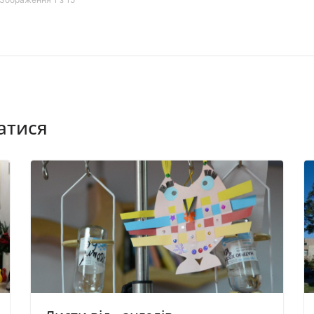
атися