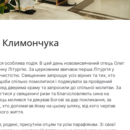
а Климончука
ася особлива подія. В цей день нововисвячений отець Олег
ну Літургію. За церковним звичаєм перша Літургія у
очистістю. Священник запрошує усіх вірних та тих, хто
щоби спільно помолитися і подякувати за пройдений
еред дверима храму та запросили до спільної молитви. За
гтися у священичі ризи та благословляють сина на
тець молився та дякував Богові за дар покликання, за
іх, хто допомагав йому на цьому шляху, від кого черпав
кого життя.
, родині, присутнім отцям та усім парафіянам. Зі своєї