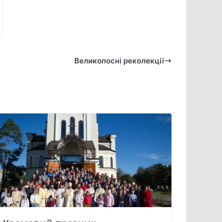
Великопосні реколекції