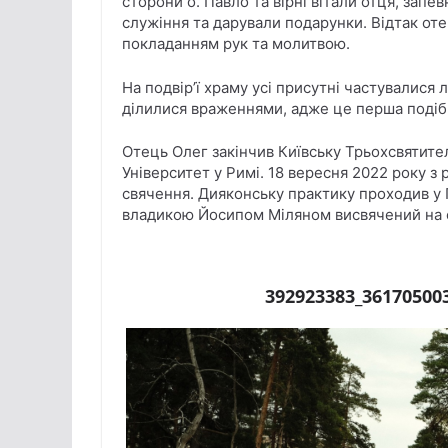
сторони о. Павло та вірні вітали отця, зап
служіння та дарували подарунки. Відтак о
покладанням рук та молитвою.
На подвір’ї храму усі присутні частувалися
ділилися враженнями, адже це перша подібна
Отець Олег закінчив Київську Трьохсвятите
Університет у Римі. 18 вересня 2022 року з
свячення. Дияконську практику проходив у 
владикою Йосипом Міляном висвячений на 
392923383_36170500