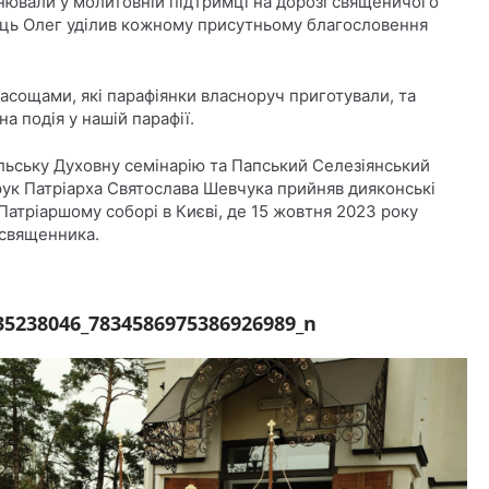
евнювали у молитовній підтримці на дорозі священичого
тець Олег уділив кожному присутньому благословення
 ласощами, які парафіянки власноруч приготували, та
 подія у нашій парафії.
льську Духовну семінарію та Папський Селезіянський
 рук Патріарха Святослава Шевчука прийняв дияконські
Патріаршому соборі в Києві, де 15 жовтня 2023 року
священника.
35238046_7834586975386926989_n