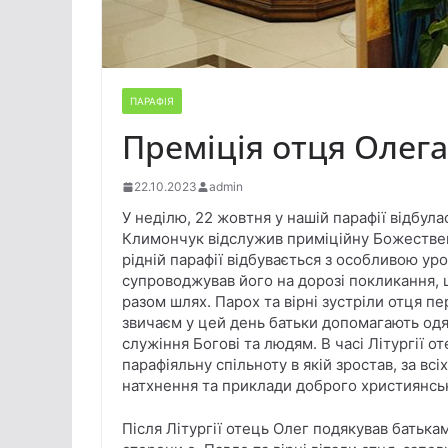
ПАРАФІЯ
Преміція отця Олег
22.10.2023
admin
У неділю, 22 жовтня у нашій парафії відбул
Климончук відслужив приміційну Божествен
рідній парафії відбувається з особливою ур
супроводжував його на дорозі покликання, 
разом шлях. Парох та вірні зустріли отця п
звичаєм у цей день батьки допомагають одя
служіння Богові та людям. В часі Літургії о
парафіяльну спільноту в якій зростав, за вс
натхнення та приклади доброго християнсь
Після Літургії отець Олег подякував батькам