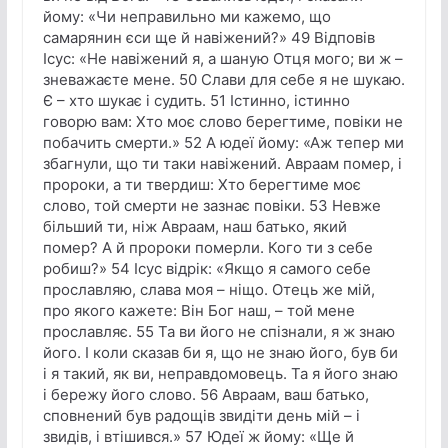
йому: «Чи неправильно ми кажемо, що
самарянин єси ще й навіжений?» 49 Відповів
Ісус: «Не навіжений я, а шаную Отця мого; ви ж –
зневажаєте мене. 50 Слави для себе я не шукаю.
Є – хто шукає і судить. 51 Істинно, істинно
говорю вам: Хто моє слово берегтиме, повіки не
побачить смерти.» 52 А юдеї йому: «Аж тепер ми
збагнули, що ти таки навіжений. Авраам помер, і
пророки, а ти твердиш: Хто берегтиме моє
слово, той смерти не зазнає повіки. 53 Невже
більший ти, ніж Авраам, наш батько, який
помер? А й пророки померли. Кого ти з себе
робиш?» 54 Ісус відрік: «Якщо я самого себе
прославляю, слава моя – ніщо. Отець же мій,
про якого кажете: Він Бог наш, – той мене
прославляє. 55 Та ви його не спізнали, я ж знаю
його. І коли сказав би я, що не знаю його, був би
і я такий, як ви, неправдомовець. Та я його знаю
і бережу його слово. 56 Авраам, ваш батько,
сповнений був радощів звидіти день мій – і
звидів, і втішився.» 57 Юдеї ж йому: «Ще й