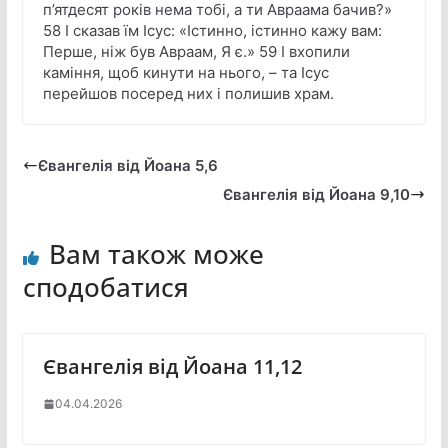
п’ятдесят років нема тобі, а ти Авраама бачив?»
58 І сказав їм Ісус: «Істинно, істинно кажу вам:
Перше, ніж був Авраам, Я є.» 59 І вхопили
каміння, щоб кинути на нього, – та Ісус
перейшов посеред них і полишив храм.
Євангелія від Йоана 5,6
Євангелія від Йоана 9,10
Вам також може
сподобатися
Євангелія від Йоана 11,12
04.04.2026