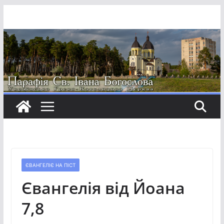
Перейти
до
вмісту
ЄВАНГЕЛІЄ НА ПІСТ
Євангелія від Йоана
7,8