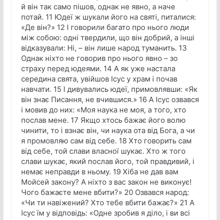
й він так само пішов, однак не явно, а наче
потай. 11 Юдеї ж шукали його на святі, питалися:
«Де він?» 12 І говорили багато про нього люди
між собою: одні твердили, що він добрий, а інші
відказували: Ні, – він лише народ туманить. 13
Однак ніхто не говорив про нього явно – зо
страху перед юдеями. 14 А як уже настала
середина свята, увійшов Ісус у храм і почав
навчати. 15 І дивувались юдеї, примовлявши: «Як
він знає Писання, не вчившися.» 16 А Ісус озвався
і мовив до них: «Моя наука не моя, а того, хто
послав мене. 17 Якщо хтось бажає його волю
чинити, то і взнає він, чи наука ота від Бога, а чи
я промовляю сам від себе. 18 Хто говорить сам
від себе, той слави власної шукає. Хто ж того
слави шукає, який послав його, той правдивий, і
немає неправди в ньому. 19 Хіба не дав вам
Мойсей закону? А ніхто з вас закон не виконує!
Чого бажаєте мене вбити?» 20 Озвався народ:
«Чи ти навіжений? Хто тебе вбити бажає?» 21 А
Ісус їм у відповідь: «Одне зробив я діло, і ви всі