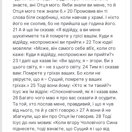
знаєте, ані Отця мого. Якби знали ви мене, то й
Отця мого теж знали б.» 20 Промовив він ті
слова біля скарбниці, коли навчав у храмі. І ніхто
його не схопив, бо не прийшла ще година його.
21 А й ще їм сказав: «Я відійду, а ви мене
шукатимете та й помрете у грісі вашім. Куди я
відійду, неспроможні ви прийти.» 22 Тож юдеї
мовляли: «Може, він самого себе вб’є, коли ото
каже: Куди я відійду, неспроможні ви прийти?»
23 І далі ще казав їм: «Ви здолу, я – згори. Ви з
цього світу, я – не з цього світу. 24 Тим я і сказав
вам: Помрете у гріхах ваших. Бо коли не
увіруєте, що я – Сущий, помрете у ваших
гріхах.» 25 Тоді вони йому: «Хто ж ти такий?»
Ісус же їм відрік: «Споконвічний, як я і казав вам.
26 Багато чого маю я про вас сказати й осудити.
Та той, хто послав мене, правдивий, і що я чув
від нього, те й у світі говорю.» 27 А вони й не
збагнули, що він про Отця їм говорив. 28 Тоді
Ісус до них мовив: «Коли вгору Чоловічого Сина
піднесете, тоді взнаєте, що Сущий я і що від