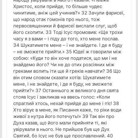
Христос, коли прийде, то більше чудес
чинитиме, аніж цей учинив?» 32 Зачули фарисеї,
що народ отак гомонів про нього, тож
первосвященики й фарисеї вислали слуг, щоб
його схопити. 33 Тоді Ісус промовив: «Ще трохи
часу я з вами – і піду до того, хто мене послав.
34 Шукатимете мене – і не знайдете. І де я буду
– не зможете прийти.» 35 Юдеї ж говорили між
собою: «Куди то він хоче податися, що ми і не
знайдемо його? Чи не до отих розсіяних між
греками волить іти ще й греків навчати? 36 Що
він отим словом сказати хотів: Шукатимете
мене, і не знайдете, і де я буду, не зможете
прийти?» 37 Останнього ж великого дня свята
стояв Ісус і закликав на ввесь голос: «Коли
спраглий хтось, нехай прийде до мене і п’є! 38
Хто вірує в мене, як Писання каже, то ріки води
живої з нутра його потечуть!» 39 Так він про
Духа казав, що його мали прийняти ті, які
увірували в нього. Не прийшов був ще Дух
Святий, бо Ісус не був ще прославлений. 40