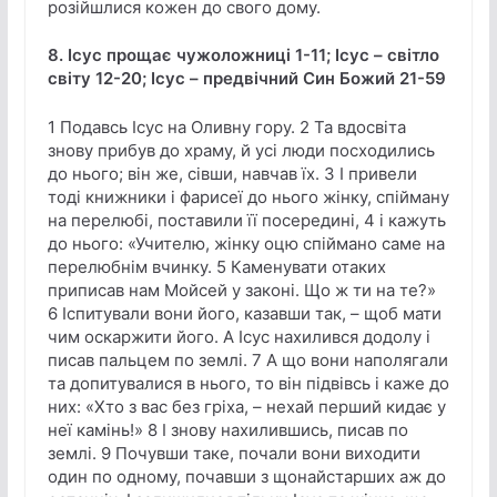
розійшлися кожен до свого дому.
8. Ісус прощає чужоложниці 1-11; Ісус – світло
світу 12-20; Ісус – предвічний Син Божий 21-59
1 Подавсь Ісус на Оливну гору. 2 Та вдосвіта
знову прибув до храму, й усі люди посходились
до нього; він же, сівши, навчав їх. 3 І привели
тоді книжники і фарисеї до нього жінку, спійману
на перелюбі, поставили її посередині, 4 і кажуть
до нього: «Учителю, жінку оцю спіймано саме на
перелюбнім вчинку. 5 Каменувати отаких
приписав нам Мойсей у законі. Що ж ти на те?»
6 Іспитували вони його, казавши так, – щоб мати
чим оскаржити його. А Ісус нахилився додолу і
писав пальцем по землі. 7 А що вони наполягали
та допитувалися в нього, то він підвівсь і каже до
них: «Хто з вас без гріха, – нехай перший кидає у
неї камінь!» 8 І знову нахилившись, писав по
землі. 9 Почувши таке, почали вони виходити
один по одному, почавши з щонайстарших аж до