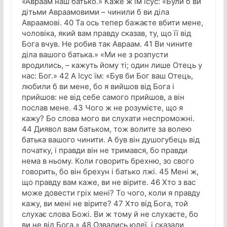
«Авраам наш батько.» Каже ж їм Ісус: «Були б ви
дітьми Авраамовими – чинили б ви діла
Авраамові. 40 Та ось тепер бажаєте вбити мене,
чоловіка, який вам правду сказав, ту, що її від
Бога вчув. Не робив так Авраам. 41 Ви чините
діла вашого батька.» «Ми не з розпусти
вродились, – кажуть йому ті; один лише Отець у
нас: Бог.» 42 А Ісус їм: «Був би Бог ваш Отець,
любили б ви мене, бо я вийшов від Бога і
прийшов: не від себе самого прийшов, а він
послав мене. 43 Чого ж не розумієте, що я
кажу? Бо слова мого ви слухати неспроможні.
44 Диявол вам батьком, тож волите за волею
батька вашого чинити. А був він душогубець від
початку, і правди він не тримався, бо правди
нема в ньому. Коли говорить брехню, зо свого
говорить, бо він брехун і батько лжі. 45 Мені ж,
що правду вам каже, ви не вірите. 46 Хто з вас
може довести гріх мені? То чого, коли я правду
кажу, ви мені не вірите? 47 Хто від Бога, той
слухає слова Божі. Ви ж тому й не слухаєте, бо
ви не від Бога.» 48 Озвались юдеї, і сказали