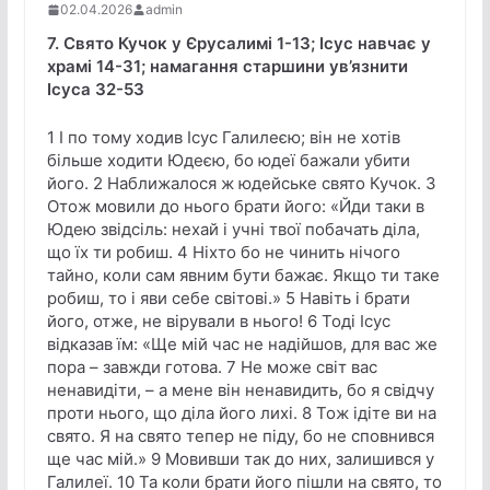
02.04.2026
admin
7. Свято Кучок у Єрусалимі 1-13; Ісус навчає у
храмі 14-31; намагання старшини ув’язнити
Ісуса 32-53
1 І по тому ходив Ісус Галилеєю; він не хотів
більше ходити Юдеєю, бо юдеї бажали убити
його. 2 Наближалося ж юдейське свято Кучок. 3
Отож мовили до нього брати його: «Йди таки в
Юдею звідсіль: нехай і учні твої побачать діла,
що їх ти робиш. 4 Ніхто бо не чинить нічого
тайно, коли сам явним бути бажає. Якщо ти таке
робиш, то і яви себе світові.» 5 Навіть і брати
його, отже, не вірували в нього! 6 Тоді Ісус
відказав їм: «Ще мій час не надійшов, для вас же
пора – завжди готова. 7 Не може світ вас
ненавидіти, – а мене він ненавидить, бо я свідчу
проти нього, що діла його лихі. 8 Тож ідіте ви на
свято. Я на свято тепер не піду, бо не сповнився
ще час мій.» 9 Мовивши так до них, залишився у
Галилеї. 10 Та коли брати його пішли на свято, то