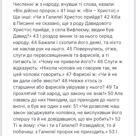
Численні ж з народу, вчувши ті слова, казали:
«Він дійсно пророк.» 41 Інші ж: «Він – Христос.»
Ще інші: «Чи з Галилеї Христос прийде? 42 Хіба
в Писанні не сказано, ще з роду Давидового
Христос прийде, з села Вифлеєму, звідки був
Давид?» 43 І роздор виник із-за нього серед
народу. 44 Бажали і схопити його деякі, та ніхто
не наклав рук на нього. 45 Повернулись, отже,
слуги до первосвящеників та фарисеїв, а ті
питають їх: «Чому не привели його?» 46 Слуги ж
відказують: «Ніколи чоловік не говорив так, як
цей чоловік говорить.» 47 Фарисеї ж: «Чи й не
ви дали себе звести? 48 Невже хтось із
старшини або фарисеїв увірував у нього? 49 Та
проклятий той народ, що закону не знає!» 50 Але
озвавсь до них Никодим, що приходив до нього
вночі, а був же один з них: 51 «Чи дозволяє наш
закон засуджувати чоловіка, не вислухавши його
спершу та й не довідавшися, що він робить?» 52
Ті ж йому: «Чи і ти з Галилеї? Розвідайся, то й
побачиш: з Галилеї пророк не приходить.» 53 І