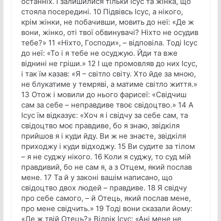
останніх. І залишилися тільки Ісус та жінка, що
стояла посередині. 10 Підвівсь Ісус, а нікого,
крім жінки, не побачивши, мовить до неї: «Де ж
вони, жінко, оті твої обвинувачі? Ніхто не осудив
тебе?» 11 «Ніхто, Господи», – відповіла. Тоді Ісус
до неї: «То і я тебе не осуджую. Йди та вже
віднині не гріши.» 12 І ще промовляв до них Ісус,
і так їм казав: «Я – світло світу. Хто йде за мною,
не блукатиме у темряві, а матиме світло життя.»
13 Отож і мовили до нього фарисеї: «Свідчиш
сам за себе – неправдиве твоє свідоцтво.» 14 А
Ісус їм відказує: «Хоч я і свідчу за себе сам, та
свідоцтво моє правдиве, бо я знаю, звідкіля
прийшов я і куди йду. Ви ж не знаєте, звідкіля
приходжу і куди відходжу. 15 Ви судите за тілом
– я не суджу нікого. 16 Коли я суджу, то суд мій
правдивий, бо не сам я, а з Отцем, який послав
мене. 17 Та й у законі вашім написано, що
свідоцтво двох людей – правдиве. 18 Я свідчу
про себе самого, – й Отець, який послав мене,
про мене свідчить.» 19 Тоді вони сказали йому:
«Де ж твій Отець?» Відрік Ісус: «Ані мене не