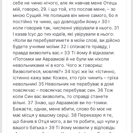
себе не чиню нічого, але як навчав мене Отець
мій, говорю, 29. і що той, хто послав мене, – зо
мною Сущий. Не полишив він мене самого, бо я
постійно те чиню, що довподоби йому.» 30 І
коли говорив так, численні увірували в нього. 31
І казав Ісус до тих юдеїв, які увірували в нього:
«Коли ви перебуватимете в моїм слові, ви дійсно
будете учнями моїми 32 і спізнаєте правду, і
правда визволить вас.» 33 Ті йому й відказали:
«Потомки ми Авраамові й не були ми ніколи
невольниками ні в кого. Чого ж говориш:
Визволитеся, мовляв?» 34 Ісус же їм: «Істинно,
істинно кажу вам: Кожен, хто гріх чинить – гріха
невольник! 35 Невольник не перебуває в домі
повсякчас – повсякчас перебуває син. 36 Тож
коли Син вас визволить, то справді станете
вільні. 37 Знаю, що Авраамові ви по-томки.
Бажаєте, однак, мене вбити, слово бо моє не
має місця у вашому серці. 38 Переказую я те,
що бачив в Отця мого, а ви те робите, що чули у
вашого батька.» 39 Ті йому мовили у відповідь: