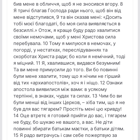
бив мене в обличчя, щоб я не зносився вгору. 8
Я тричі благав Господа ради нього, щоб він від
мене відступився, 9 та він сказав мені: «Досить
тобі моєї благодаті, бо моя сила виявляється в
безсиллі.» Отож, я краще буду радо хвалитися
своїми немочами, щоб у мені Христова сила
перебувала. 10 Тому я милуюся в немочах, у
погорді, у нестатках, переслідуваннях та
скорботах Христа ради; бо коли я немічний, тоді
я міцний. 11 Я, хвалившися, видався безумним!
Та ви мене примусили до того. Ви бо повинні
були мене хвалити, тому що я нічим не гірший
від тих «архиапостолів», хоч я і ніщо. 12 Ознаки
апостола виявилися між вами: в усякому
терпінні, в знаках, чудах та силах. 13 Чим бо ви
були менші від інших Церков, – хіба тим, що я не
був для вас тягарем? Простіть мені цю кривду!
14 Оце втретє я готовий прийти до вас, і тягарем
не буду, бо шукаю не вашого, а вас. Не діти
повинні збирати батькам маєтки, а батьки дітям.
15 Я радо витрачусь і сам себе пожертвую за