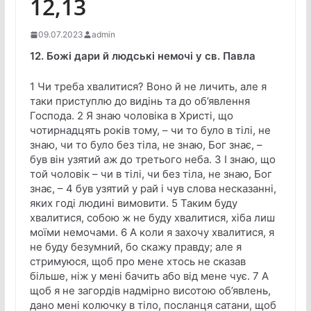
12,13
09.07.2023
admin
12. Божі дари й людські немочі у св. Павла
1 Чи треба хвалитися? Воно й не личить, але я
таки приступлю до видінь та до об’явлення
Господа. 2 Я знаю чоловіка в Христі, що
чотирнадцять років тому, – чи то було в тілі, не
знаю, чи то було без тіла, не знаю, Бог знає, –
був він узятий аж до третього неба. 3 І знаю, що
той чоловік – чи в тілі, чи без тіла, не знаю, Бог
знає, – 4 був узятий у рай і чув слова несказанні,
яких годі людині вимовити. 5 Таким буду
хвалитися, собою ж не буду хвалитися, хіба лиш
моїми немочами. 6 А коли я захочу хвалитися, я
не буду безумний, бо скажу правду; але я
стримуюся, щоб про мене хтось не сказав
більше, ніж у мені бачить або від мене чує. 7 А
щоб я не загордів надмірно висотою об’явлень,
дано мені колючку в тіло, посланця сатани, щоб