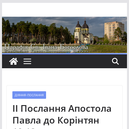
Перейти
до
вмісту
ДІЯННЯ-ПОСЛАННЯ
ІІ Послання Апостола
Павла до Корінтян