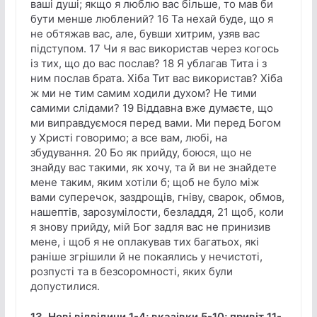
ваші душі; якщо я люблю вас більше, то мав би
бути менше люблений? 16 Та нехай буде, що я
не обтяжав вас, але, бувши хитрим, узяв вас
підступом. 17 Чи я вас використав через когось
із тих, що до вас послав? 18 Я ублагав Тита і з
ним послав брата. Хіба Тит вас використав? Хіба
ж ми не тим самим ходили духом? Не тими
самими слідами? 19 Віддавна вже думаєте, що
ми виправдуємося перед вами. Ми перед Богом
у Христі говоримо; а все вам, любі, на
збудування. 20 Бо як прийду, боюся, що не
знайду вас такими, як хочу, та й ви не знайдете
мене таким, яким хотіли б; щоб не було між
вами суперечок, заздрощів, гніву, сварок, обмов,
нашептів, зарозумілости, безладдя, 21 щоб, коли
я знову прийду, мій Бог задля вас не принизив
мене, і щоб я не оплакував тих багатьох, які
раніше згрішили й не покаялись у нечистоті,
розпусті та в безсоромності, яких були
допустилися.
13. Нові відвідини 1-4; вказівки 5-10; привіт 11-