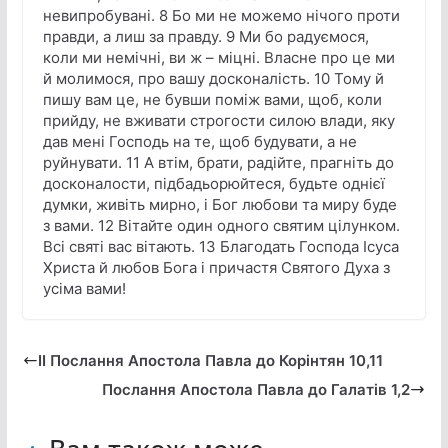
невипробувані. 8 Бо ми не можемо нічого проти
правди, а лиш за правду. 9 Ми бо радуємося,
коли ми немічні, ви ж – міцні. Власне про це ми
й молимося, про вашу досконалість. 10 Тому й
пишу вам це, не бувши поміж вами, щоб, коли
прийду, не вживати строгости силою влади, яку
дав мені Господь на те, щоб будувати, а не
руйнувати. 11 А втім, брати, радійте, прагніть до
досконалости, підбадьорюйтеся, будьте однієї
думки, живіть мирно, і Бог любови та миру буде
з вами. 12 Вітайте один одного святим цілунком.
Всі святі вас вітають. 13 Благодать Господа Ісуса
Христа й любов Бога і причастя Святого Духа з
усіма вами!
ІІ Послання Апостола Павла до Корінтян 10,11
Послання Апостола Павла до Галатів 1,2