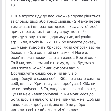
13
1 Оце втретє йду до вас. «Кожна справа рішиться
за словом двох або трьох свідків.» 2 Я вже перед
тим сказав і ще раз повторюю, як за другої моєї
присутности, так і тепер у відсутності: Як
прийду знову, то не щадитиму тих, які раніш
згрішили, й усіх інших. 3 Ви бо шукаєте доказу,
що у мені говорить Христос, який супроти вас не
безсильний, а сильний між вами. 4 Його ж
розп’ято з-за немочі, але він живе з Божої сили.
Та й ми, хоч і немічні в ньому, однак будемо з
ним жити з Божої сили супроти вас. 5
Досліджуйте самих себе, чи ви у вірі;
випробовуйте самих себе. Хіба не знаєте самі по
собі, що Ісус Христос у вас перебуває? Хіба ви
не випробувані! 6 Та, сподіваюся, ви спізнаєте,
що ми не є невипробувані. 7 Ми молимося до
Бога, щоб ви ніякого зла не чинили, – не, щоб ми
з’явились випробувані, але щоб ви добро
чинили, навіть якби ми самі з’явилися